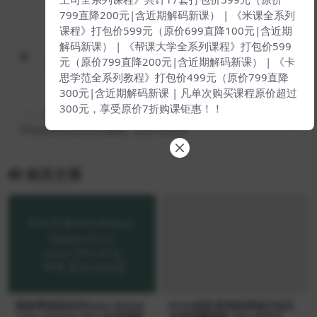
元（原价799直降200元|含近期解码新课） | 《卡
思学范全系列教程》打包价499元（原价799直降
300元|含近期解码新课 | 凡单次购买课程原价超过
300元，享受原价7折购课钜惠！！
上一篇
外贸获客渠道外贸流程外贸英语洽谈外贸实战培训
（视频课）【Af-0010】
下一篇
Shopee运营系列教程【Ae-0005】
相关文章
新版零基础玩转Nano Banan
Aron老师·跨境电商独立站及
a Pro Gemini 3Pro实战课程
全域流量营销【Aa-0076】