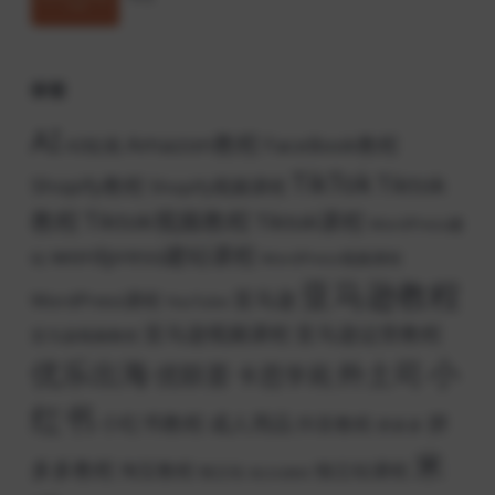
标签
AI
Amazon教程
FaceBook教程
AI绘画
TikTok
Tiktok
Shopify教程
Shopify视频课程
教程
Tiktok视频教程
Tiktok课程
WordPress建
wordpress建站课程
站
WordPress视频课程
亚马逊教程
亚马逊
WordPress课程
YouTube
亚马逊视频课程
亚马逊运营教程
亚马逊视频教程
小
优乐出海
外土司
优联荟
卡思学苑
红书
小红书教程
成人用品
拼
抖音教程
拼多多
米
多多教程
淘宝教程
独立站课程
独立站
独立站教程