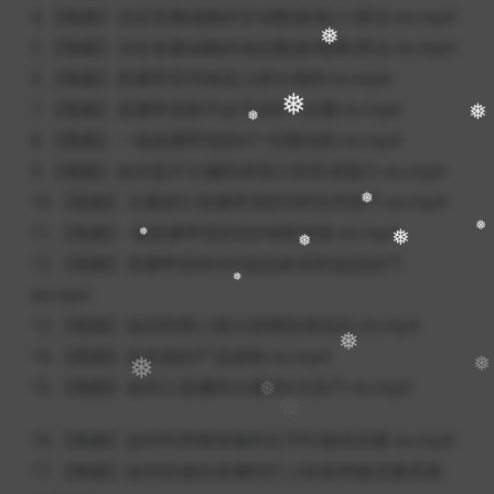
4.【视频】决定直播成败的互动数据(留人)算法 ev.mp4
❅
5.【视频】决定直播成败的成交数据(电商)算法 ev.mp4
6.【视频】直播带货等级及口碑分规则 ev.mp4
❅
7.【视频】直播带货新手起号的8个步骤 ev.mp4
8.【视频】一场直播带货的4个完整结构 ev.mp4
❅
❅
❅
9.【视频】如何提升主播的表现力和应变能力 ev.mp4
10.【视频】主播进行直播带货的5种话术技巧 ev.mp4
11.【视频】-场直播带货的8步销售套路 ev.mp4
❅
12.【视频】直播带货的542选品标准和选品技巧
❅
❅
❅
❅
ev.mp4
❅
13.【视频】如何利用三级火箭模型来排品 ev.mp4
14.【视频】如何做好产品体验 ev.mp4
❅
15.【视频】如何让直播间火爆的6大技巧 ev.mp4
❅
16.【视频】如何利用视觉锤和文字钉撬动流量 ev.mp4
17.【视频】如何快速给直播间打上标签和破流量层级