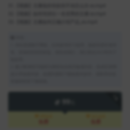
31.【视频】主播低价转款转不动怎么办 ev.mp4
32.【视频】如何培训出一名优秀的主播 ev.mp4
33.【视频】主播如何正确介绍产品_ev.mp4
声明：
1. 本站资源购于网络，仅供参考学习使用，版权归原作者所
有。若侵犯到您的权益，请告知我们，我们将在24小时内下
架处理。
2. 极少数课程可能因为课程包含相关敏感内容，造成百度网
盘分享链接失效，如遇到课程下载链接失效等，请联系在线
客服获取新下载链接。
下载
99
元
VIP会员
永久会员
免费
免费