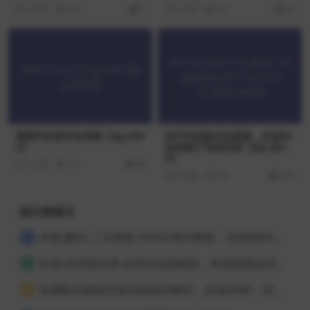
2 年前
28
0
2 年前
19
89
周国平的哲学私房课【Bg-009
快手抖音账号运营课，价值59
4】
80的线下培训内容【Bg-004
9】
1 年前
10
49
2 年前
16
169
排行榜展示
米课.颜Sir 三天两夜 学SEO系列教程，价值9600元，跨境人都在学 【Ag-0056】
1
米课.老华商业课 全系列实战教程，跨境电商必学，价值16900元【Ag-0053】
2
米课毅冰领英开发实战系列教程，价值3980，跨境必选【Ag-0049】
3