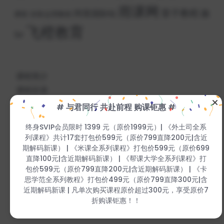
雨课网
雷子教程
阿里国际站
颜
课程
谷歌运用教程
# 与君同行 共赴前程 购课钜惠 #
飞橙教育
Sir
终身SVIP会员限时 1399 元（原价1999元）| 《外土司全
系列课程》共计17套打包价599元（原价799直降200元|
含近期解码新课） | 《米课全系列课程》打包价599元
（原价699直降100元|含近期解码新课） | 《帮课大学全系
课程简介
列课程》打包价599元（原价799直降200元|含近期解码
课程目录
新课） | 《卡思学范全系列教程》打包价499元（原价
799直降300元|含近期解码新课 | 凡单次购买课程原价超
过300元，享受原价7折购课钜惠！！
Copyright © 2023
51找课网
- All rights reserved
本站支持课程资源互换，优质课程资源互换请联系微信在线客服：
zhaokewang598(备注：课程互换)
赣ICP备2022079527-009号
首页
分类
会员
我的