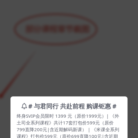
# 与君同行 共赴前程 购课钜惠 #
终身SVIP会员限时 1399 元（原价1999元）| 《外
土司全系列课程》共计17套打包价599元（原价
799直降200元|含近期解码新课） | 《米课全系列
课程》打包价599元（原价699直降100元|含近期