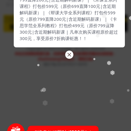
799直降200元|含近期解码新课） | 《米课全系列
2 年前
19
29
课程》打包价599元（原价699直降100元|含近期
解码新课） | 《帮课大学全系列课程》打包价599
❅
元（原价799直降200元|含近期解码新课） | 《卡
❅
思学范全系列教程》打包价499元（原价799直降
❅
300元|含近期解码新课 | 凡单次购买课程原价超过
❅
300元，享受原价7折购课钜惠！！
Copyright © 2023
51找课网
- All rights reserved
本站支持课程资源互换，优质课程资源互换请联系微信在线客服：
zhaokewang598(备注：课程互换)
❅
❅
赣ICP备2022079527-009号
❅
❅
❅
❅
❅
❅
❅