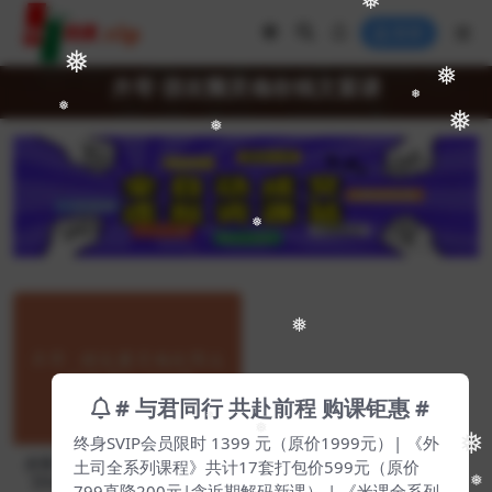
❅
登录
❅
❅
卉哥·朋友圈灵魂收钱文案课
❅
❅
❅
❅
❅
❅
# 与君同行 共赴前程 购课钜惠 #
❅
❅
❅
终身SVIP会员限时 1399 元（原价1999元）| 《外
卉哥·朋友圈灵魂收钱文案课
土司全系列课程》共计17套打包价599元（原价
【Da-0029】
❅