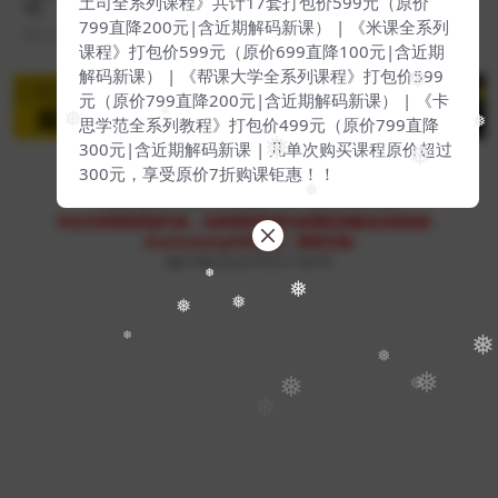
9】
799直降200元|含近期解码新课） | 《米课全系列
2 年前
11
99
课程》打包价599元（原价699直降100元|含近期
解码新课） | 《帮课大学全系列课程》打包价599
❅
元（原价799直降200元|含近期解码新课） | 《卡
思学范全系列教程》打包价499元（原价799直降
❅
❅
❅
300元|含近期解码新课 | 凡单次购买课程原价超过
❅
❅
300元，享受原价7折购课钜惠！！
❅
Copyright © 2023
51找课网
- All rights reserved
本站支持课程资源互换，优质课程资源互换请联系微信在线客服：
zhaokewang598(备注：课程互换)
赣ICP备2022079527-009号
❅
❅
❅
❅
❅
❅
❅
❅
❅
❅