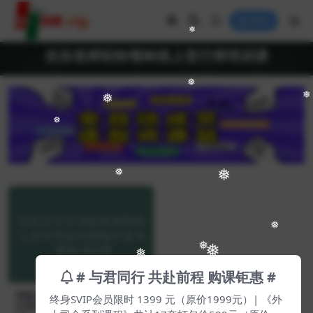
登录
❅
吉吉老师轻聆颂钵线上音疗师培训课
❅
❅
❅
❅
❅
❅
❅
❅
❅
# 与君同行 共赴前程 购课钜惠 #
终身SVIP会员限时 1399 元（原价1999元）| 《外
同款吉吉老师轻聆颂钵线上音
疗师培训课程疗愈师【Dh-002
土司全系列课程》共计17套打包价599元（原价