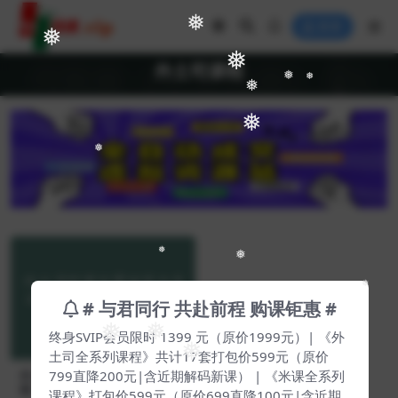
❅
登录
❅
❅
外土司课程
❅
❅
❅
❅
❅
❅
❅
❅
# 与君同行 共赴前程 购课钜惠 #
❅
❅
终身SVIP会员限时 1399 元（原价1999元）| 《外
❅
土司全系列课程》共计17套打包价599元（原价
外土司阿里运营冠军全系列教
799直降200元|含近期解码新课） | 《米课全系列
程（好课优推）【Af-0001】
课程》打包价599元（原价699直降100元|含近期