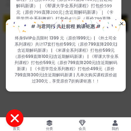
2 年前
415
139
解码新课） | 《帮课大学全系列课程》打包价599
❅
元（原价799直降200元|含近期解码新课） | 《卡
思学范全系列教程》打包价499元（原价799直降
❅
300元|含近期解码新课 | 凡单次购买课程原价超过
# 与君同行 共赴前程 购课钜惠 #
❅
300元，享受原价7折购课钜惠！！
❅
❅
❅
终身SVIP会员限时 1399 元（原价1999元）| 《外土司全
❅
❅
系列课程》共计17套打包价599元（原价799直降200元|
Copyright © 2023
51找课网
- All rights reserved
含近期解码新课） | 《米课全系列课程》打包价599元
❅
❅
本站支持课程资源互换，优质课程资源互换请联系微信在线客服：
（原价699直降100元|含近期解码新课） | 《帮课大学全系
❅
zhaokewang598(备注：课程互换)
列课程》打包价599元（原价799直降200元|含近期解码
赣ICP备2022079527-009号
新课） | 《卡思学范全系列教程》打包价499元（原价
❅
❅
799直降300元|含近期解码新课 | 凡单次购买课程原价超
❅
过300元，享受原价7折购课钜惠！！
❅
❅
首页
分类
会员
我的