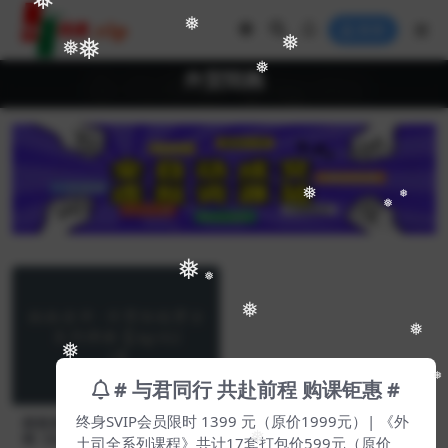
❅
❅
登录
❅
❅
❅
❅
外贸陪跑
❅
❅
❅
❅
❅
❅
❅
❅
❅
# 与君同行 共赴前程 购课钜惠 #
终身SVIP会员限时 1399 元（原价1999元）| 《外
林林老师·外贸陪跑营全系列课
程【Ag-0123】
❅
土司全系列课程》共计17套打包价599元（原价