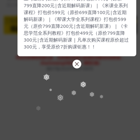
799直降200元|含近期解码新课） | 《米课全系列
2 年前
32
169
课程》打包价599元（原价699直降100元|含近期
解码新课） | 《帮课大学全系列课程》打包价599
元（原价799直降200元|含近期解码新课） | 《卡
❅
❅
❅
思学范全系列教程》打包价499元（原价799直降
300元|含近期解码新课 | 凡单次购买课程原价超过
300元，享受原价7折购课钜惠！！
Copyright © 2023
51找课网
- All rights reserved
本站支持课程资源互换，优质课程资源互换请联系微信在线客服：
zhaokewang598(备注：课程互换)
赣ICP备2022079527-009号
❅
❅
❅
❅
❅
❅
❅
❅