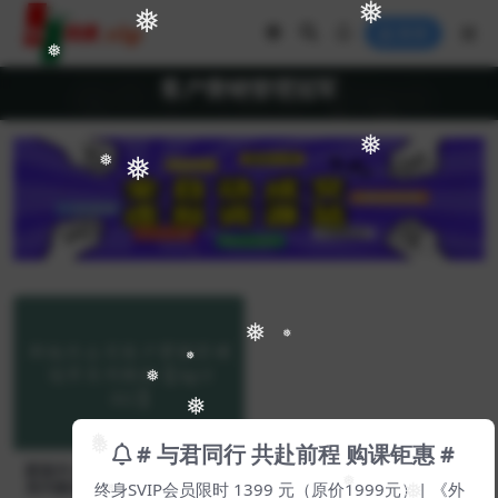
❅
❅
登录
❅
客户营销管理冠军
❅
❅
❅
❅
❅
❅
❅
❅
# 与君同行 共赴前程 购课钜惠 #
❅
❅
新版外土司客户营销管理冠军
终身SVIP会员限时 1399 元（原价1999元）| 《外
系列教程【Ag-0012】
❅