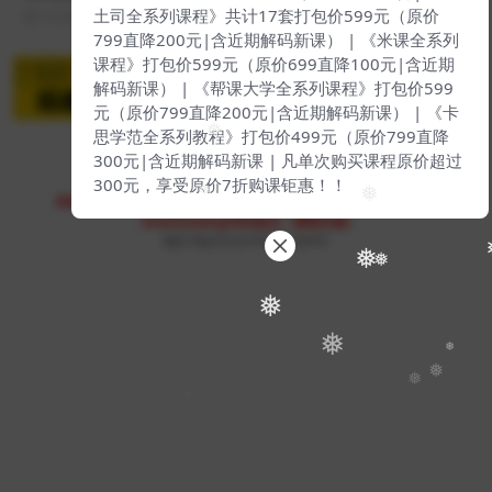
❅
❅
土司全系列课程》共计17套打包价599元（原价
10 月前
336
139
799直降200元|含近期解码新课） | 《米课全系列
课程》打包价599元（原价699直降100元|含近期
解码新课） | 《帮课大学全系列课程》打包价599
元（原价799直降200元|含近期解码新课） | 《卡
思学范全系列教程》打包价499元（原价799直降
❅
300元|含近期解码新课 | 凡单次购买课程原价超过
300元，享受原价7折购课钜惠！！
Copyright © 2023
51找课网
- All rights reserved
❅
❅
本站支持课程资源互换，优质课程资源互换请联系微信在线客服：
zhaokewang598(备注：课程互换)
赣ICP备2022079527-009号
❅
❅
❅
❅
❅
❅
❅