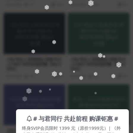
❅
2 年前
17
139
2 年前
16
99
❅
❅
❅
❅
小红书达人变现项目:单账号月
小红书达人变现项目:单账号月
❅
❅
入1500-3000实战讲解【Bq-0
入1500-3000实战讲解【Bq-0
❅
055】
054】
❅
2 年前
10
69
2 年前
28
79
❅
❅
❅
❅
❅
❅
❅
❅
❅
❅
❅
# 与君同行 共赴前程 购课钜惠 #
终身SVIP会员限时 1399 元（原价1999元）| 《外
小红书变现第1期插画博主运
余文·小红书电商实战训练营