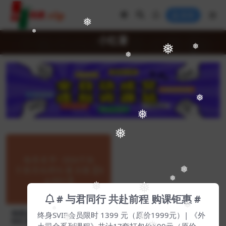
登录
❅
❅
小红薯
❅
❅
❅
❅
❅
❅
❅
❅
❅
❅
# 与君同行 共赴前程 购课钜惠 #
❅
❅
海燕老师·2024手把手教你玩
终身SVIP会员限时 1399 元（原价1999元）| 《外
❅
❅
转红薯店铺【Bg-0022】
土司全系列课程》共计17套打包价599元（原价