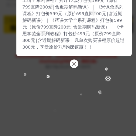
❅
2 年前
14
68
799直降200元|含近期解码新课） | 《米课全系列
❅
❅
课程》打包价599元（原价699直降100元|含近期
❅
❅
解码新课） | 《帮课大学全系列课程》打包价599
元（原价799直降200元|含近期解码新课） | 《卡
❅
思学范全系列教程》打包价499元（原价799直降
300元|含近期解码新课 | 凡单次购买课程原价超过
300元，享受原价7折购课钜惠！！
Copyright © 2023
51找课网
- All rights reserved
本站支持课程资源互换，优质课程资源互换请联系微信在线客服：
zhaokewang598(备注：课程互换)
赣ICP备2022079527-009号
❅
❅
❅
❅
❅
❅