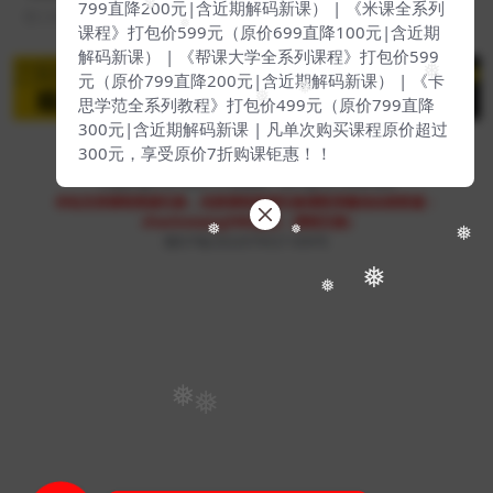
❅
799直降200元|含近期解码新课） | 《米课全系列
2 年前
280
139
❅
课程》打包价599元（原价699直降100元|含近期
解码新课） | 《帮课大学全系列课程》打包价599
❅
元（原价799直降200元|含近期解码新课） | 《卡
❅
❅
思学范全系列教程》打包价499元（原价799直降
300元|含近期解码新课 | 凡单次购买课程原价超过
300元，享受原价7折购课钜惠！！
Copyright © 2023
51找课网
- All rights reserved
本站支持课程资源互换，优质课程资源互换请联系微信在线客服：
zhaokewang598(备注：课程互换)
❅
❅
❅
赣ICP备2022079527-009号
❅
❅
❅
❅