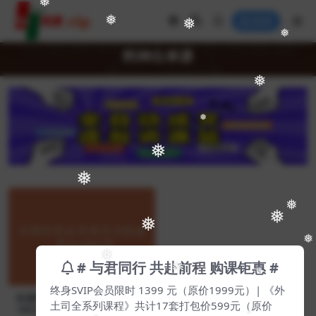
❅
❅
❅
登录
❅
料神出单课
❅
❅
❅
❅
❅
❅
❅
❅
❅
# 与君同行 共赴前程 购课钜惠 #
❅
❅
终身SVIP会员限时 1399 元（原价1999元）| 《外
米课料神出单课系列教程【Ag
土司全系列课程》共计17套打包价599元（原价
-0022】
❅