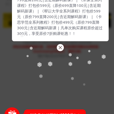
799直降200元|含近期解码新课） | 《米课全系列
2 年前
36
19
课程》打包价599元（原价699直降100元|含近期
解码新课） | 《帮课大学全系列课程》打包价599
❅
元（原价799直降200元|含近期解码新课） | 《卡
思学范全系列教程》打包价499元（原价799直降
300元|含近期解码新课 | 凡单次购买课程原价超过
300元，享受原价7折购课钜惠！！
❅
Copyright © 2023
51找课网
- All rights reserved
本站支持课程资源互换，优质课程资源互换请联系微信在线客服：
❅
zhaokewang598(备注：课程互换)
❅
❅
赣ICP备2022079527-009号
❅
❅
❅
❅
❅
❅
❅
❅
❅
❅