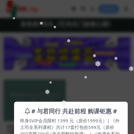
登录
❅
染色体Y先生《它先生门徒核心课》
❅
❅
❅
❅
❅
❅
❅
❅
❅
❅
❅
# 与君同行 共赴前程 购课钜惠 #
终身SVIP会员限时 1399 元（原价1999元）| 《外
染色体Y先生《它先生门徒核
土司全系列课程》共计17套打包价599元（原价
心课》【Df-0026】
❅