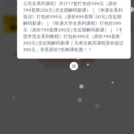
❅
土司全系列课程》共计17套打包价599元（原价
2 年前
14
9
❅
799直降200元|含近期解码新课） | 《米课全系列
❅
❅
❅
课程》打包价599元（原价699直降100元|含近期
❅
解码新课） | 《帮课大学全系列课程》打包价599
❅
元（原价799直降200元|含近期解码新课） | 《卡
思学范全系列教程》打包价499元（原价799直降
❅
300元|含近期解码新课 | 凡单次购买课程原价超过
❅
300元，享受原价7折购课钜惠！！
❅
Copyright © 2023
51找课网
- All rights reserved
本站支持课程资源互换，优质课程资源互换请联系微信在线客服：
❅
zhaokewang598(备注：课程互换)
赣ICP备2022079527-009号
❅
❅
❅
❅
❅
❅