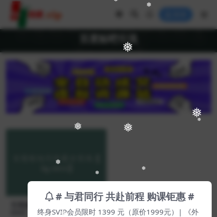
❅
❅
登录
百度贴吧引流
❅
❅
❅
❅
❅
❅
❅
❅
# 与君同行 共赴前程 购课钜惠 #
百度贴吧引流最全实战【Bg-0
终身SVIP会员限时 1399 元（原价1999元）| 《外
034】