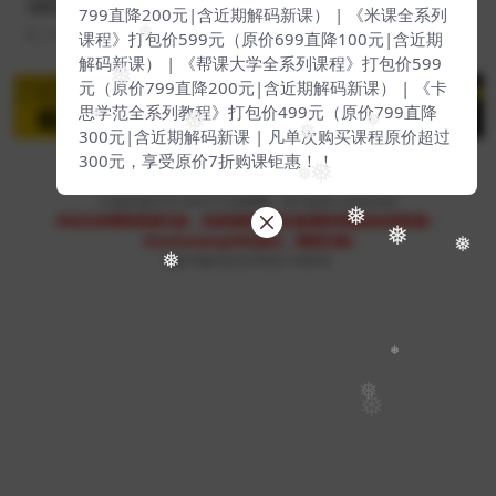
-0041】
799直降200元|含近期解码新课） | 《米课全系列
课程》打包价599元（原价699直降100元|含近期
2 年前
131
199
❅
解码新课） | 《帮课大学全系列课程》打包价599
❅
元（原价799直降200元|含近期解码新课） | 《卡
思学范全系列教程》打包价499元（原价799直降
❅
❅
❅
300元|含近期解码新课 | 凡单次购买课程原价超过
❅
300元，享受原价7折购课钜惠！！
❅
❅
Copyright © 2023
51找课网
- All rights reserved
❅
本站支持课程资源互换，优质课程资源互换请联系微信在线客服：
❅
zhaokewang598(备注：课程互换)
❅
赣ICP备2022079527-009号
❅
❅
❅