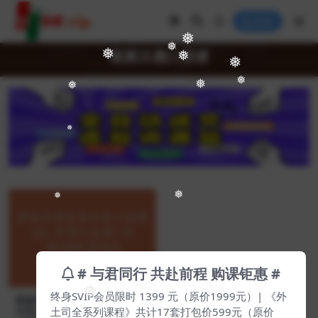
登录
❅
❅
菜菜汪晟口语课
❅
❅
❅
❅
❅
❅
❅
❅
❅
# 与君同行 共赴前程 购课钜惠 #
❅
终身SVIP会员限时 1399 元（原价1999元）| 《外
新版米课菜菜汪晟口语课2.0，
土司全系列课程》共计17套打包价599元（原价
外贸人必备！价值19800【Ag