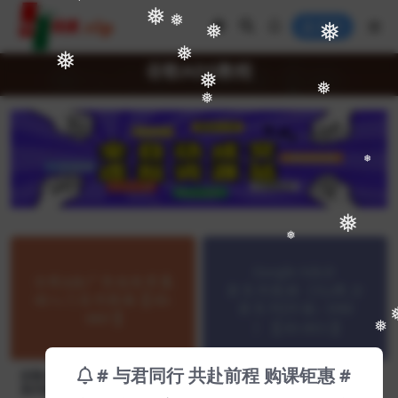
❅
❅
❅
登录
❅
❅
❅
❅
谷歌ADS教程
❅
❅
❅
❅
❅
❅
❅
# 与君同行 共赴前程 购课钜惠 #
谷歌Ads广告投放零基础入门
Google Ads全套系列教程（Y
系列教程【Ab-0007】
u课.全套系列|价值：3900）