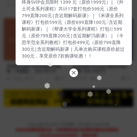
终身SVIP会员限时 1399 元（原价1999元）| 《外
【Ab-0015】
2 年前
76
139
土司全系列课程》共计17套打包价599元（原价
2 年前
64
45
799直降200元|含近期解码新课） | 《米课全系列
课程》打包价599元（原价699直降100元|含近期
❅
解码新课） | 《帮课大学全系列课程》打包价599
❅
元（原价799直降200元|含近期解码新课） | 《卡
❅
思学范全系列教程》打包价499元（原价799直降
❅
300元|含近期解码新课 | 凡单次购买课程原价超过
300元，享受原价7折购课钜惠！！
❅
❅
米核Google Ads实战系列教
呆呆老师·Google启航变现体
程（米核版）【Ab-0017】
系课【Ab-0037】
❅
2 年前
55
29
2 年前
69
79
❅
❅
❅
❅
❅
❅
Copyright © 2023
51找课网
- All rights reserved
本站支持课程资源互换，优质课程资源互换请联系微信在线客服：
zhaokewang598(备注：课程互换)