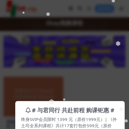
❅
❅
登录
❅
❅
Ebay视频课程
❅
❅
❅
# 与君同行 共赴前程 购课钜惠 #
❅
终身SVIP会员限时 1399 元（原价1999元）| 《外
零基础学习 Ebay系列视频教
❅
土司全系列课程》共计17套打包价599元（原价
❅
程【Ag-0004】