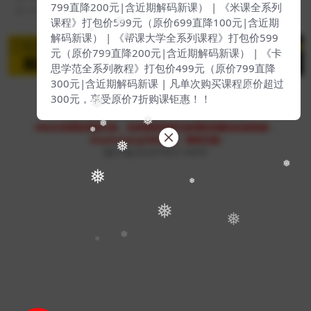
799直降200元|含近期解码新课） | 《米课全系列
2 年前
33
39
课程》打包价599元（原价699直降100元|含近期
❅
解码新课） | 《帮课大学全系列课程》打包价599
❅
❅
元（原价799直降200元|含近期解码新课） | 《卡
❅
思学范全系列教程》打包价499元（原价799直降
300元|含近期解码新课 | 凡单次购买课程原价超过
❅
300元，享受原价7折购课钜惠！！
❅
Copyright © 2023
51找课网
- All rights reserved
❅
本站支持课程资源互换，优质课程资源互换请联系微信在线客服：
❅
❅
zhaokewang598(备注：课程互换)
❅
赣ICP备2022079527-009号
❅
❅
❅
❅
❅
❅
❅