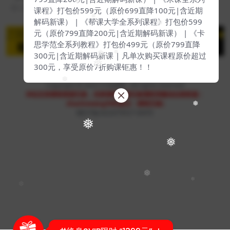
❅
2 年前
17
29
课程》打包价599元（原价699直降100元|含近期
解码新课） | 《帮课大学全系列课程》打包价599
❅
❅
元（原价799直降200元|含近期解码新课） | 《卡
思学范全系列教程》打包价499元（原价799直降
300元|含近期解码新课 | 凡单次购买课程原价超过
❅
❅
❅
300元，享受原价7折购课钜惠！！
❅
Copyright © 2023
51找课网
- All rights reserved
本站支持课程资源互换，优质课程资源互换请联系微信在线客服：
zhaokewang598(备注：课程互换)
❅
赣ICP备2022079527-009号
❅
❅
❅
❅