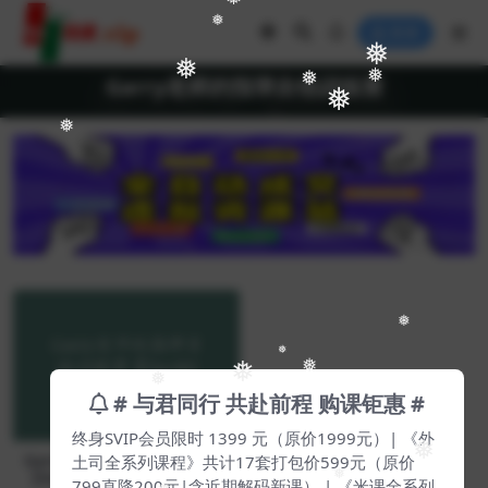
❅
❅
登录
❅
❅
❅
❅
Garry老师的指弹吉他训练营
❅
❅
❅
❅
❅
❅
❅
# 与君同行 共赴前程 购课钜惠 #
终身SVIP会员限时 1399 元（原价1999元）| 《外
❅
Garry老师的指弹吉他训练营
土司全系列课程》共计17套打包价599元（原价
【Da-0024】
❅
799直降200元|含近期解码新课） | 《米课全系列