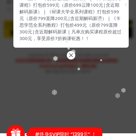
本【E-00028】
❅
课程》打包价599元（原价699直降100元|含近期
❅
❅
1 年前
27
48
解码新课） | 《帮课大学全系列课程》打包价599
❅
元（原价799直降200元|含近期解码新课） | 《卡
❅
思学范全系列教程》打包价499元（原价799直降
300元|含近期解码新课 | 凡单次购买课程原价超过
300元，享受原价7折购课钜惠！！
❅
❅
❅
Copyright © 2023
51找课网
- All rights reserved
❅
本站支持课程资源互换，优质课程资源互换请联系微信在线客服：
❅
zhaokewang598(备注：课程互换)
❅
赣ICP备2022079527-009号
❅
❅
❅
#终身SVIP限时 “1399元” ！