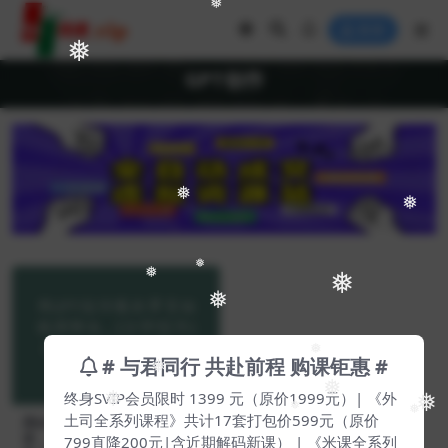
❅
登录
❅
GPT创作
❅
❅
❅
❅
❅
❅
❅
# 与君同行 共赴前程 购课钜惠 #
❅
❅
终身SVIP会员限时 1399 元（原价1999元）| 《外
❅
❅
❅
土司全系列课程》共计17套打包价599元（原价
❅
用GPT创作爆款带货短视频脚
本，2分钟创作10条短视频脚
799直降200元|含近期解码新课） | 《米课全系列