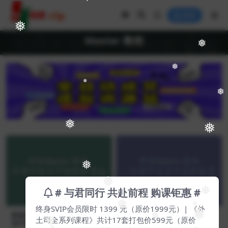
❅
❅
登录
❅
Master 教程
❅
❅
❅
❅
❅
❅
❅
❅
# 与君同行 共赴前程 购课钜惠 #
❅
❅
❅
终身SVIP会员限时 1399 元（原价1999元）| 《外
❅
❅
新版Master 蔡浩：外贸开发
新版Master 蔡浩：外贸开发
❅
土司全系列课程》共计17套打包价599元（原价
❅
❅
信中级教程【Ag-0007】
信中级教程【Ag-0007】